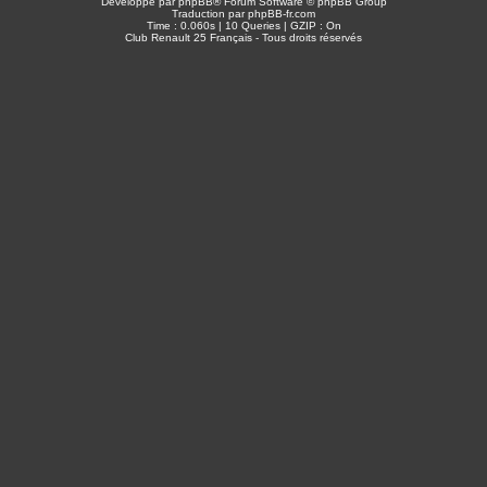
Développé par
phpBB
® Forum Software © phpBB Group
Traduction par
phpBB-fr.com
Time : 0.060s | 10 Queries | GZIP : On
Club Renault 25 Français - Tous droits réservés