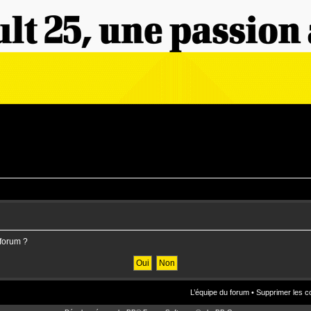
 forum ?
L’équipe du forum
•
Supprimer les c