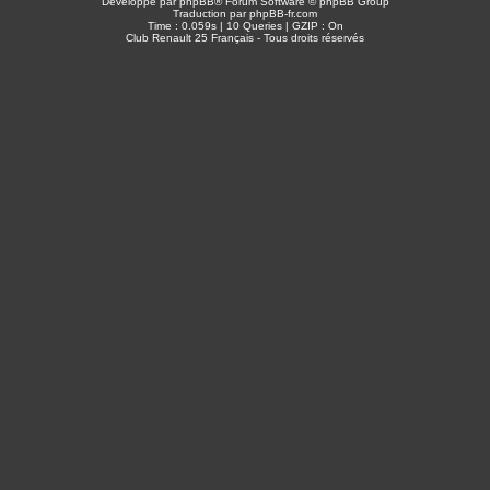
Développé par
phpBB
® Forum Software © phpBB Group
Traduction par
phpBB-fr.com
Time : 0.059s | 10 Queries | GZIP : On
Club Renault 25 Français - Tous droits réservés