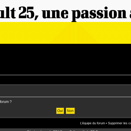
 forum ?
L’équipe du forum
•
Supprimer les c