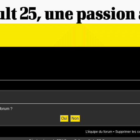
 forum ?
L’équipe du forum
•
Supprimer les c