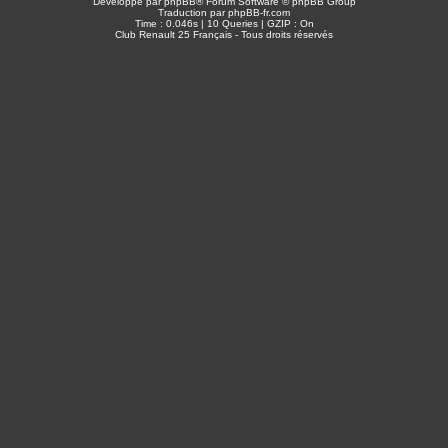
Développé par
phpBB
® Forum Software © phpBB Group
Traduction par
phpBB-fr.com
Time : 0.046s | 10 Queries | GZIP : On
Club Renault 25 Français - Tous droits réservés