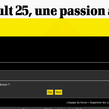
 forum ?
L’équipe du forum
•
Supprimer les c