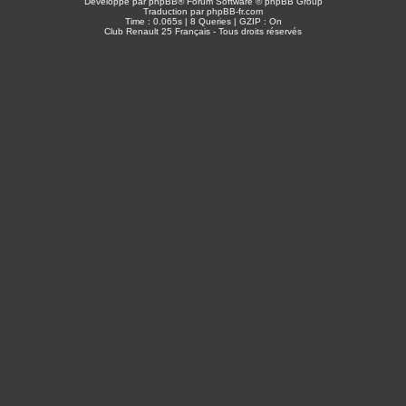
Développé par
phpBB
® Forum Software © phpBB Group
Traduction par
phpBB-fr.com
Time : 0.065s | 8 Queries | GZIP : On
Club Renault 25 Français - Tous droits réservés