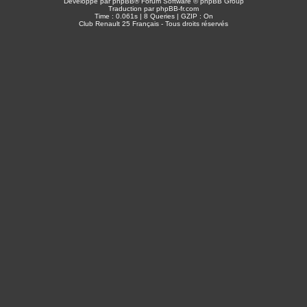
Développé par
phpBB
® Forum Software © phpBB Group
Traduction par
phpBB-fr.com
Time : 0.061s | 8 Queries | GZIP : On
Club Renault 25 Français - Tous droits réservés