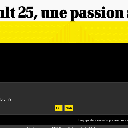
 forum ?
L’équipe du forum
•
Supprimer les c