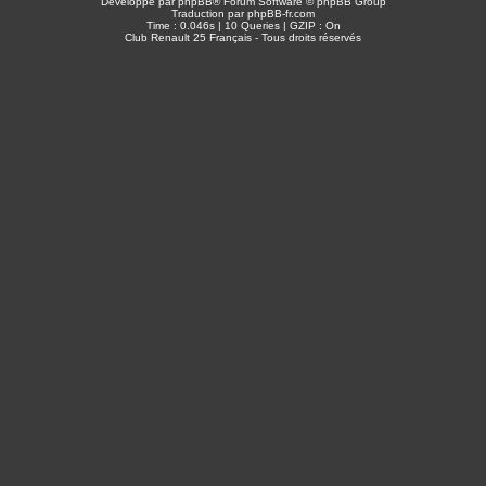
Développé par
phpBB
® Forum Software © phpBB Group
Traduction par
phpBB-fr.com
Time : 0.046s | 10 Queries | GZIP : On
Club Renault 25 Français - Tous droits réservés