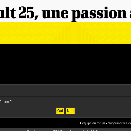
 forum ?
L’équipe du forum
•
Supprimer les c