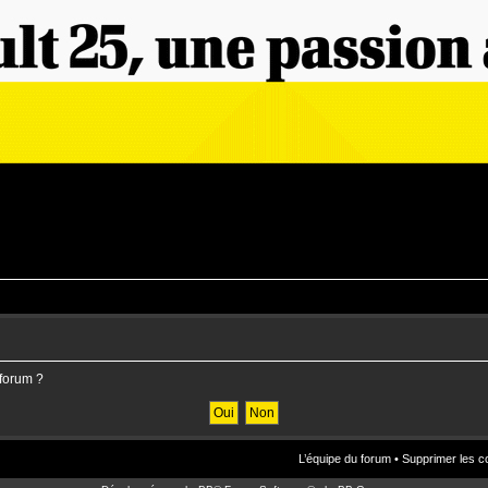
 forum ?
L’équipe du forum
•
Supprimer les c