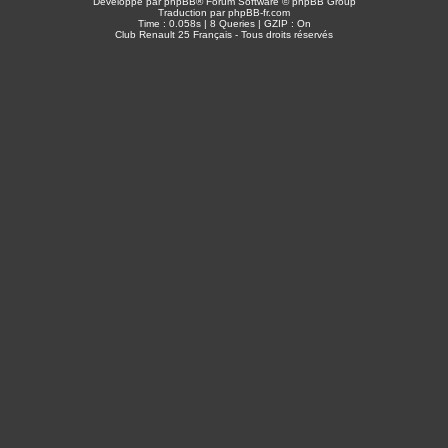
Développé par
phpBB
® Forum Software © phpBB Group
Traduction par
phpBB-fr.com
Time : 0.058s | 8 Queries | GZIP : On
Club Renault 25 Français - Tous droits réservés