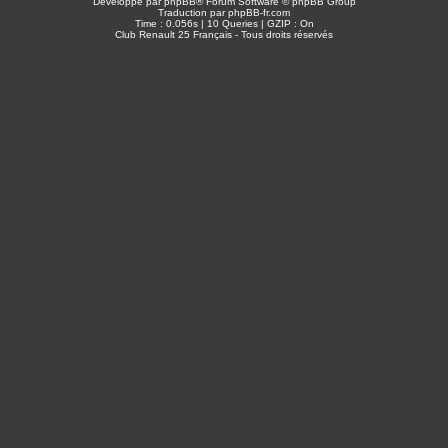
Développé par
phpBB
® Forum Software © phpBB Group
Traduction par
phpBB-fr.com
Time : 0.056s | 10 Queries | GZIP : On
Club Renault 25 Français - Tous droits réservés