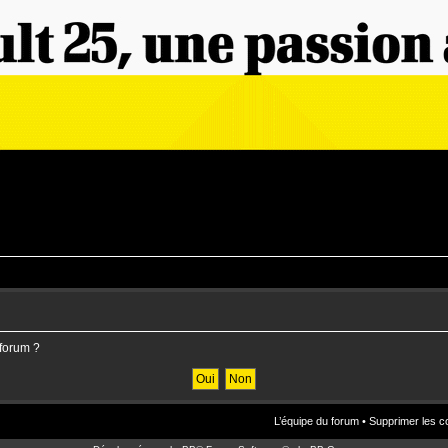
 forum ?
L’équipe du forum
•
Supprimer les c