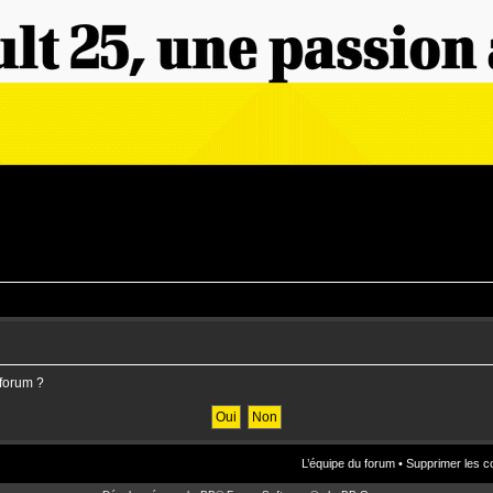
 forum ?
L’équipe du forum
•
Supprimer les c