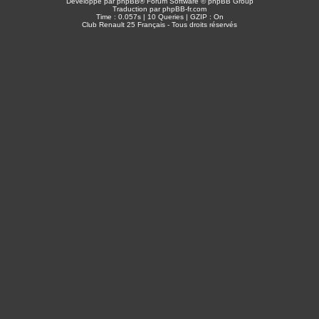
Développé par
phpBB
® Forum Software © phpBB Group
Traduction par
phpBB-fr.com
Time : 0.057s | 10 Queries | GZIP : On
Club Renault 25 Français - Tous droits réservés