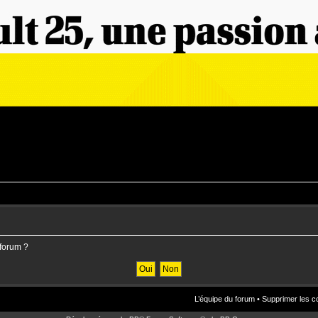
 forum ?
L’équipe du forum
•
Supprimer les c