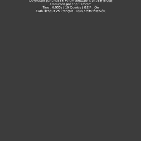
Développé par
phpBB
® Forum Software © phpBB Group
Traduction par
phpBB-fr.com
Time : 0.055s | 10 Queries | GZIP : On
Club Renault 25 Français - Tous droits réservés