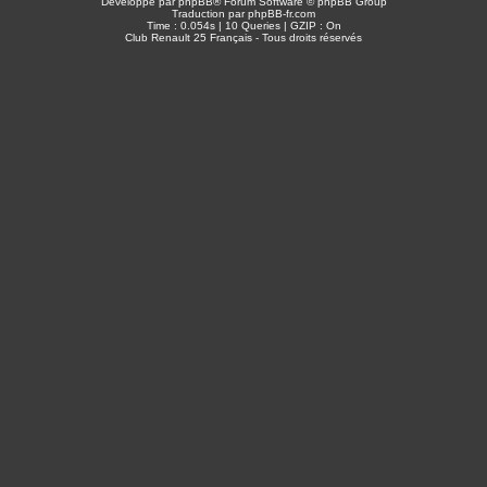
Développé par
phpBB
® Forum Software © phpBB Group
Traduction par
phpBB-fr.com
Time : 0.054s | 10 Queries | GZIP : On
Club Renault 25 Français - Tous droits réservés