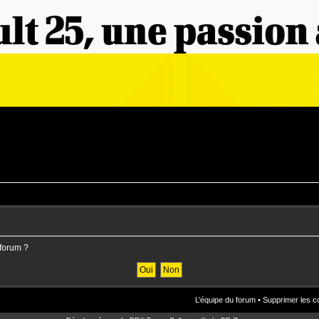
 forum ?
L’équipe du forum
•
Supprimer les c