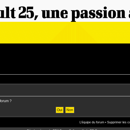
 forum ?
L’équipe du forum
•
Supprimer les c