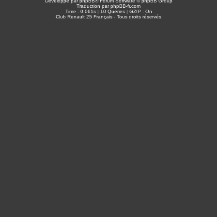
Développé par
phpBB
® Forum Software © phpBB Group
Traduction par
phpBB-fr.com
Time : 0.061s | 10 Queries | GZIP : On
Club Renault 25 Français - Tous droits réservés