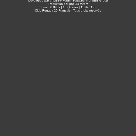
Développé par
phpBB
® Forum Software © phpBB Group
Traduction par
phpBB-fr.com
Time : 0.045s | 10 Queries | GZIP : On
Club Renault 25 Français - Tous droits réservés