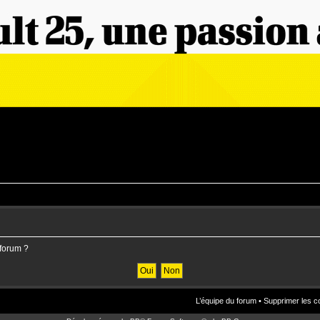
 forum ?
L’équipe du forum
•
Supprimer les c