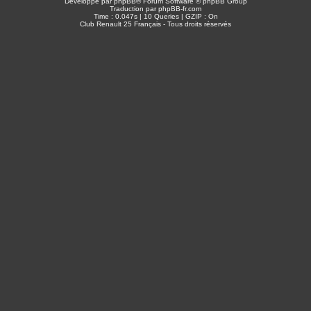
Développé par
phpBB
® Forum Software © phpBB Group
Traduction par
phpBB-fr.com
Time : 0.047s | 10 Queries | GZIP : On
Club Renault 25 Français - Tous droits réservés