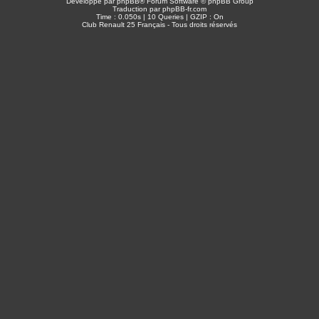
Développé par
phpBB
® Forum Software © phpBB Group
Traduction par
phpBB-fr.com
Time : 0.050s | 10 Queries | GZIP : On
Club Renault 25 Français - Tous droits réservés