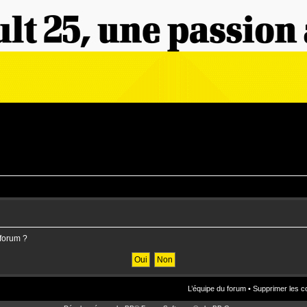
 forum ?
L’équipe du forum
•
Supprimer les c