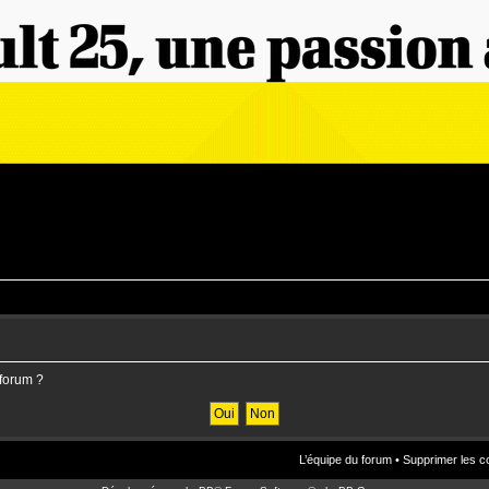
 forum ?
L’équipe du forum
•
Supprimer les c