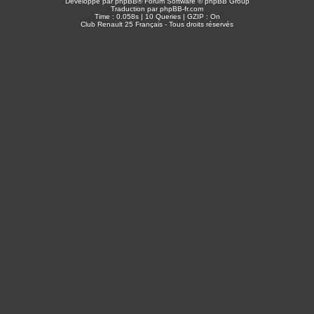
Développé par
phpBB
® Forum Software © phpBB Group
Traduction par
phpBB-fr.com
Time : 0.058s | 10 Queries | GZIP : On
Club Renault 25 Français - Tous droits réservés