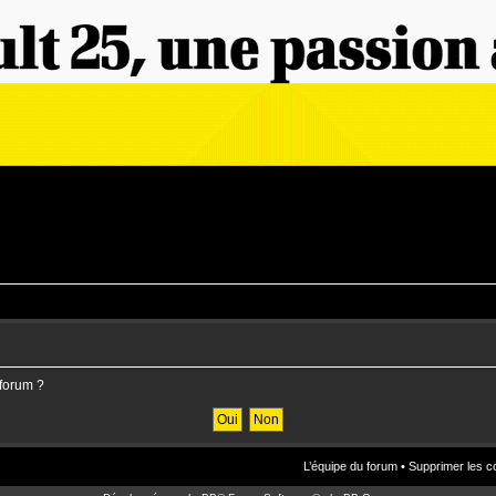
 forum ?
L’équipe du forum
•
Supprimer les c