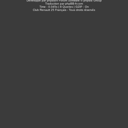
Développé par
phpBB
® Forum Software © phpBB Group
Traduction par
phpBB-fr.com
Time : 0.045s | 8 Queries | GZIP : On
Club Renault 25 Français - Tous droits réservés