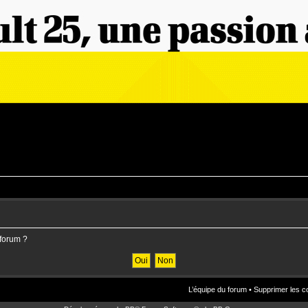
 forum ?
L’équipe du forum
•
Supprimer les c