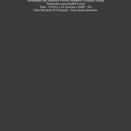
Développé par
phpBB
® Forum Software © phpBB Group
Traduction par
phpBB-fr.com
Time : 0.057s | 10 Queries | GZIP : On
Club Renault 25 Français - Tous droits réservés