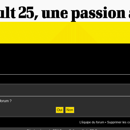
 forum ?
L’équipe du forum
•
Supprimer les c