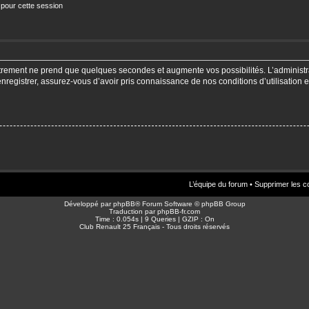
 pour cette session
strement ne prend que quelques secondes et augmente vos possibilités. L’adminis
enregistrer, assurez-vous d’avoir pris connaissance de nos conditions d’utilisation e
L’équipe du forum
•
Supprimer les c
Développé par
phpBB
® Forum Software © phpBB Group
Traduction par
phpBB-fr.com
Time : 0.054s | 9 Queries | GZIP : On
Club Renault 25 Français - Tous droits réservés