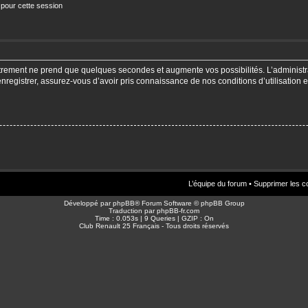
 pour cette session
strement ne prend que quelques secondes et augmente vos possibilités. L’adminis
enregistrer, assurez-vous d’avoir pris connaissance de nos conditions d’utilisation e
L’équipe du forum
•
Supprimer les c
Développé par
phpBB
® Forum Software © phpBB Group
Traduction par
phpBB-fr.com
Time : 0.053s | 9 Queries | GZIP : On
Club Renault 25 Français - Tous droits réservés