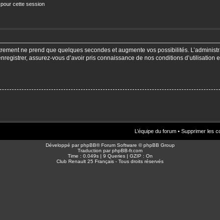
 pour cette session
strement ne prend que quelques secondes et augmente vos possibilités. L’adminis
enregistrer, assurez-vous d’avoir pris connaissance de nos conditions d’utilisation e
L’équipe du forum
•
Supprimer les c
Développé par
phpBB
® Forum Software © phpBB Group
Traduction par
phpBB-fr.com
Time : 0.049s | 9 Queries | GZIP : On
Club Renault 25 Français - Tous droits réservés