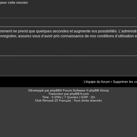
 pour cette session
strement ne prend que quelques secondes et augmente vos possibilités. L’adminis
enregistrer, assurez-vous d’avoir pris connaissance de nos conditions d’utilisation e
L’équipe du forum
•
Supprimer les c
Développé par
phpBB
® Forum Software © phpBB Group
Traduction par
phpBB-fr.com
Time : 0.056s | 7 Queries | GZIP : On
Club Renault 25 Français - Tous droits réservés