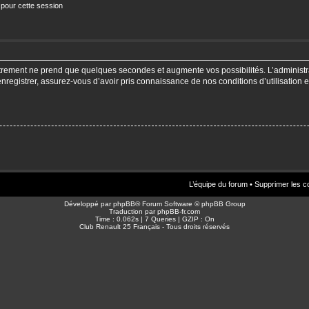
 pour cette session
strement ne prend que quelques secondes et augmente vos possibilités. L’adminis
enregistrer, assurez-vous d’avoir pris connaissance de nos conditions d’utilisation e
L’équipe du forum
•
Supprimer les c
Développé par
phpBB
® Forum Software © phpBB Group
Traduction par
phpBB-fr.com
Time : 0.062s | 7 Queries | GZIP : On
Club Renault 25 Français - Tous droits réservés