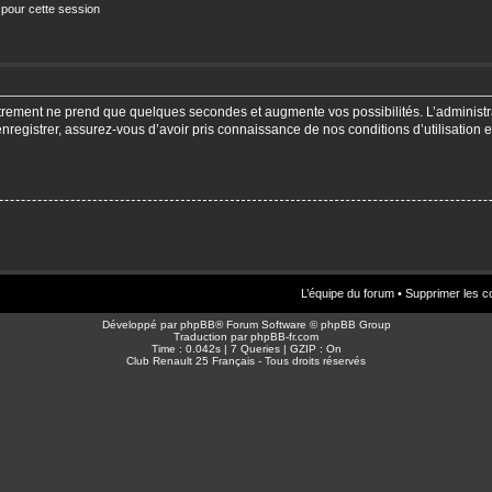
 pour cette session
strement ne prend que quelques secondes et augmente vos possibilités. L’adminis
enregistrer, assurez-vous d’avoir pris connaissance de nos conditions d’utilisation e
L’équipe du forum
•
Supprimer les c
Développé par
phpBB
® Forum Software © phpBB Group
Traduction par
phpBB-fr.com
Time : 0.042s | 7 Queries | GZIP : On
Club Renault 25 Français - Tous droits réservés