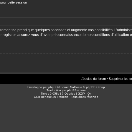
 pour cette session
strement ne prend que quelques secondes et augmente vos possibilités. L’adminis
enregistrer, assurez-vous d’avoir pris connaissance de nos conditions d’utilisation e
L’équipe du forum
•
Supprimer les c
Développé par
phpBB
® Forum Software © phpBB Group
Traduction par
phpBB-fr.com
Time : 0.058s | 7 Queries | GZIP : On
Club Renault 25 Français - Tous droits réservés