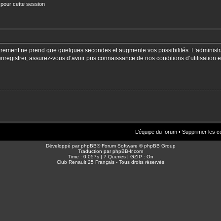
 pour cette session
strement ne prend que quelques secondes et augmente vos possibilités. L’adminis
enregistrer, assurez-vous d’avoir pris connaissance de nos conditions d’utilisation e
L’équipe du forum
•
Supprimer les c
Développé par
phpBB
® Forum Software © phpBB Group
Traduction par
phpBB-fr.com
Time : 0.057s | 7 Queries | GZIP : On
Club Renault 25 Français - Tous droits réservés