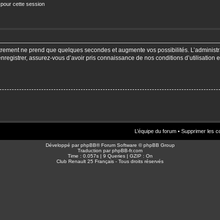
 pour cette session
strement ne prend que quelques secondes et augmente vos possibilités. L’adminis
enregistrer, assurez-vous d’avoir pris connaissance de nos conditions d’utilisation e
L’équipe du forum
•
Supprimer les c
Développé par
phpBB
® Forum Software © phpBB Group
Traduction par
phpBB-fr.com
Time : 0.057s | 9 Queries | GZIP : On
Club Renault 25 Français - Tous droits réservés