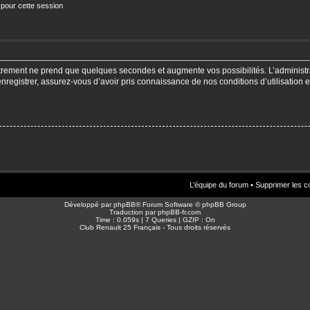
 pour cette session
strement ne prend que quelques secondes et augmente vos possibilités. L’adminis
enregistrer, assurez-vous d’avoir pris connaissance de nos conditions d’utilisation e
L’équipe du forum
•
Supprimer les c
Développé par
phpBB
® Forum Software © phpBB Group
Traduction par
phpBB-fr.com
Time : 0.059s | 7 Queries | GZIP : On
Club Renault 25 Français - Tous droits réservés