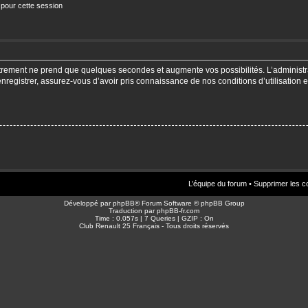
 pour cette session
strement ne prend que quelques secondes et augmente vos possibilités. L’adminis
enregistrer, assurez-vous d’avoir pris connaissance de nos conditions d’utilisation e
L’équipe du forum
•
Supprimer les c
Développé par
phpBB
® Forum Software © phpBB Group
Traduction par
phpBB-fr.com
Time : 0.057s | 7 Queries | GZIP : On
Club Renault 25 Français - Tous droits réservés