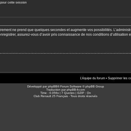
 pour cette session
strement ne prend que quelques secondes et augmente vos possibilités. L’adminis
enregistrer, assurez-vous d’avoir pris connaissance de nos conditions d’utilisation e
L’équipe du forum
•
Supprimer les c
Développé par
phpBB
® Forum Software © phpBB Group
Traduction par
phpBB-fr.com
Time : 0.056s | 7 Queries | GZIP : On
Club Renault 25 Français - Tous droits réservés