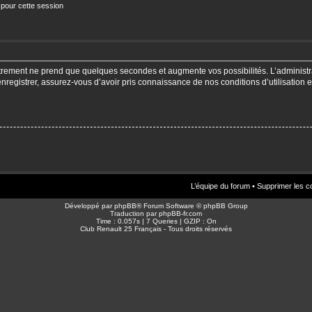
 pour cette session
strement ne prend que quelques secondes et augmente vos possibilités. L’adminis
enregistrer, assurez-vous d’avoir pris connaissance de nos conditions d’utilisation e
L’équipe du forum
•
Supprimer les c
Développé par
phpBB
® Forum Software © phpBB Group
Traduction par
phpBB-fr.com
Time : 0.057s | 7 Queries | GZIP : On
Club Renault 25 Français - Tous droits réservés