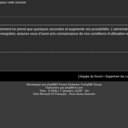
 pour cette session
strement ne prend que quelques secondes et augmente vos possibilités. L’adminis
enregistrer, assurez-vous d’avoir pris connaissance de nos conditions d’utilisation e
L’équipe du forum
•
Supprimer les c
Développé par
phpBB
® Forum Software © phpBB Group
Traduction par
phpBB-fr.com
Time : 0.059s | 7 Queries | GZIP : On
Club Renault 25 Français - Tous droits réservés