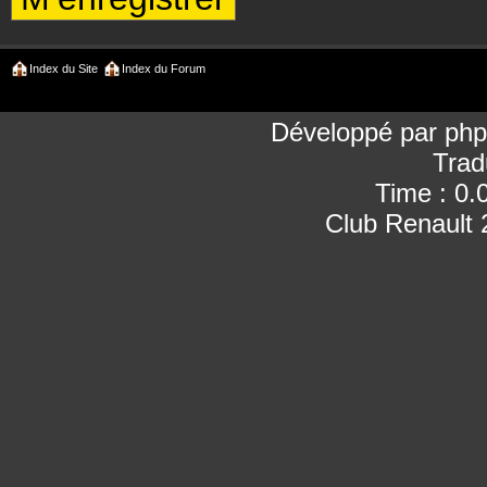
Index du Site
Index du Forum
Développé par
ph
Trad
Time : 0.
Club Renault 