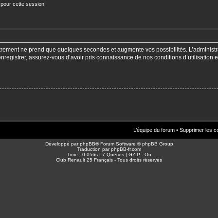
 pour cette session
strement ne prend que quelques secondes et augmente vos possibilités. L’adminis
enregistrer, assurez-vous d’avoir pris connaissance de nos conditions d’utilisation e
L’équipe du forum
•
Supprimer les c
Développé par
phpBB
® Forum Software © phpBB Group
Traduction par
phpBB-fr.com
Time : 0.056s | 7 Queries | GZIP : On
Club Renault 25 Français - Tous droits réservés