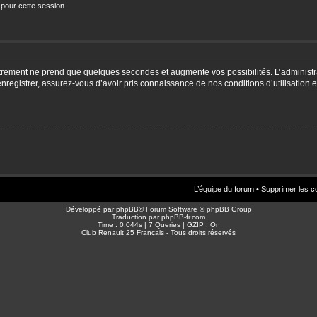
 pour cette session
strement ne prend que quelques secondes et augmente vos possibilités. L’adminis
enregistrer, assurez-vous d’avoir pris connaissance de nos conditions d’utilisation e
L’équipe du forum
•
Supprimer les c
Développé par
phpBB
® Forum Software © phpBB Group
Traduction par
phpBB-fr.com
Time : 0.044s | 7 Queries | GZIP : On
Club Renault 25 Français - Tous droits réservés