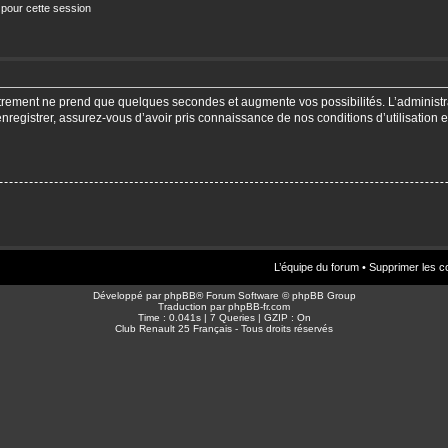
 pour cette session
strement ne prend que quelques secondes et augmente vos possibilités. L’adminis
enregistrer, assurez-vous d’avoir pris connaissance de nos conditions d’utilisation e
L’équipe du forum
•
Supprimer les c
Développé par
phpBB
® Forum Software © phpBB Group
Traduction par
phpBB-fr.com
Time : 0.041s | 7 Queries | GZIP : On
Club Renault 25 Français - Tous droits réservés