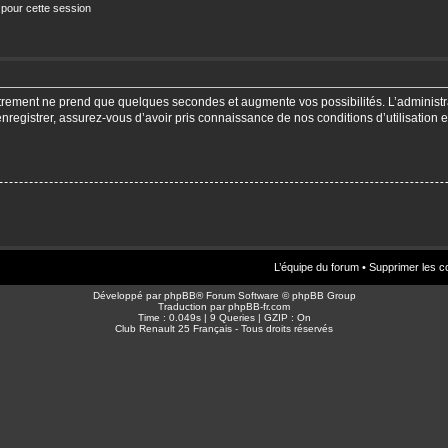
 pour cette session
strement ne prend que quelques secondes et augmente vos possibilités. L’adminis
enregistrer, assurez-vous d’avoir pris connaissance de nos conditions d’utilisation e
L’équipe du forum
•
Supprimer les c
Développé par
phpBB
® Forum Software © phpBB Group
Traduction par
phpBB-fr.com
Time : 0.049s | 9 Queries | GZIP : On
Club Renault 25 Français - Tous droits réservés