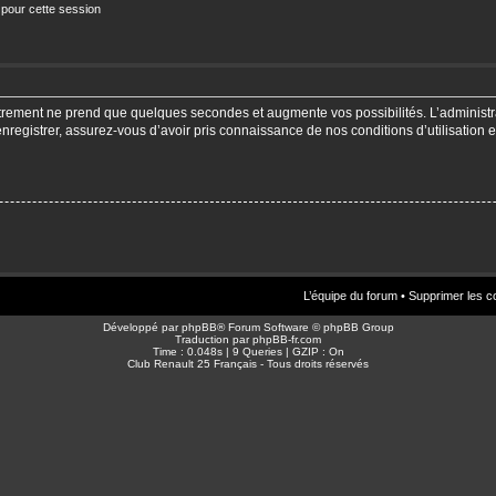
 pour cette session
strement ne prend que quelques secondes et augmente vos possibilités. L’adminis
enregistrer, assurez-vous d’avoir pris connaissance de nos conditions d’utilisation e
L’équipe du forum
•
Supprimer les c
Développé par
phpBB
® Forum Software © phpBB Group
Traduction par
phpBB-fr.com
Time : 0.048s | 9 Queries | GZIP : On
Club Renault 25 Français - Tous droits réservés