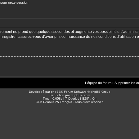
 pour cette session
strement ne prend que quelques secondes et augmente vos possibilités. L’adminis
enregistrer, assurez-vous d’avoir pris connaissance de nos conditions d’utilisation e
L’équipe du forum
•
Supprimer les c
Développé par
phpBB
® Forum Software © phpBB Group
Traduction par
phpBB-fr.com
Time : 0.058s | 7 Queries | GZIP : On
Club Renault 25 Français - Tous droits réservés