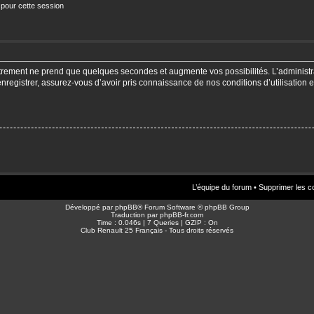
 pour cette session
strement ne prend que quelques secondes et augmente vos possibilités. L’adminis
enregistrer, assurez-vous d’avoir pris connaissance de nos conditions d’utilisation e
L’équipe du forum
•
Supprimer les c
Développé par
phpBB
® Forum Software © phpBB Group
Traduction par
phpBB-fr.com
Time : 0.046s | 7 Queries | GZIP : On
Club Renault 25 Français - Tous droits réservés