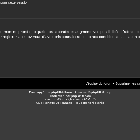
 pour cette session
strement ne prend que quelques secondes et augmente vos possibilités. L’adminis
enregistrer, assurez-vous d’avoir pris connaissance de nos conditions d’utilisation e
L’équipe du forum
•
Supprimer les c
Développé par
phpBB
® Forum Software © phpBB Group
Traduction par
phpBB-fr.com
Time : 0.049s | 7 Queries | GZIP : On
Club Renault 25 Français - Tous droits réservés