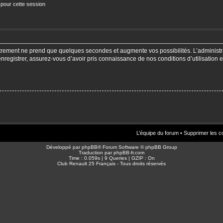
 pour cette session
strement ne prend que quelques secondes et augmente vos possibilités. L’adminis
enregistrer, assurez-vous d’avoir pris connaissance de nos conditions d’utilisation e
L’équipe du forum
•
Supprimer les c
Développé par
phpBB
® Forum Software © phpBB Group
Traduction par
phpBB-fr.com
Time : 0.059s | 9 Queries | GZIP : On
Club Renault 25 Français - Tous droits réservés