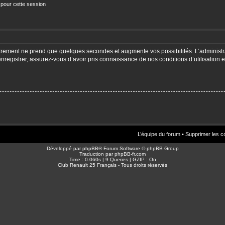
 pour cette session
strement ne prend que quelques secondes et augmente vos possibilités. L’adminis
enregistrer, assurez-vous d’avoir pris connaissance de nos conditions d’utilisation e
L’équipe du forum
•
Supprimer les c
Développé par
phpBB
® Forum Software © phpBB Group
Traduction par
phpBB-fr.com
Time : 0.060s | 9 Queries | GZIP : On
Club Renault 25 Français - Tous droits réservés