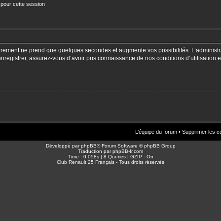
 pour cette session
strement ne prend que quelques secondes et augmente vos possibilités. L’adminis
enregistrer, assurez-vous d’avoir pris connaissance de nos conditions d’utilisation e
L’équipe du forum
•
Supprimer les c
Développé par
phpBB
® Forum Software © phpBB Group
Traduction par
phpBB-fr.com
Time : 0.058s | 8 Queries | GZIP : On
Club Renault 25 Français - Tous droits réservés