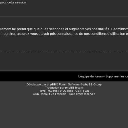
 pour cette session
strement ne prend que quelques secondes et augmente vos possibilités. L’adminis
enregistrer, assurez-vous d’avoir pris connaissance de nos conditions d’utilisation e
L’équipe du forum
•
Supprimer les c
Développé par
phpBB
® Forum Software © phpBB Group
Traduction par
phpBB-fr.com
Time : 0.056s | 9 Queries | GZIP : On
Club Renault 25 Français - Tous droits réservés