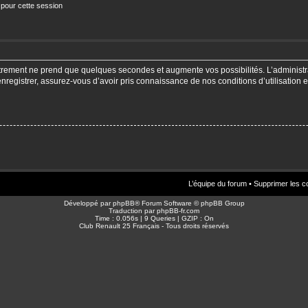
 pour cette session
strement ne prend que quelques secondes et augmente vos possibilités. L’adminis
enregistrer, assurez-vous d’avoir pris connaissance de nos conditions d’utilisation e
L’équipe du forum
•
Supprimer les c
Développé par
phpBB
® Forum Software © phpBB Group
Traduction par
phpBB-fr.com
Time : 0.056s | 9 Queries | GZIP : On
Club Renault 25 Français - Tous droits réservés