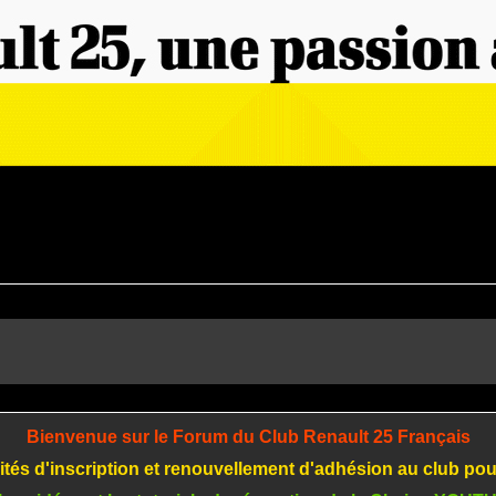
Bienvenue sur le Forum du Club Renault 25 Français
tés d'inscription et renouvellement d'adhésion au club po