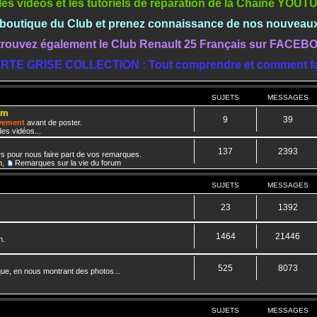
les vidéos et les tutoriels de réparation de la Chaine YOU
a boutique du Club et prenez connaissance de nos nouveau
rouvez également le Club Renault 25 Français sur FACE
RTE GRISE COLLECTION : Tout comprendre et comment fa
SUJETS
MESSAGES
um
9
39
ivement
avant de poster.
es vidéos...
137
2393
rs pour nous faire part de vos remarques.
m
,
Remarques sur la vie du forum
SUJETS
MESSAGES
23
1392
1464
21446
n.
525
8073
que, en nous montrant des photos...
SUJETS
MESSAGES