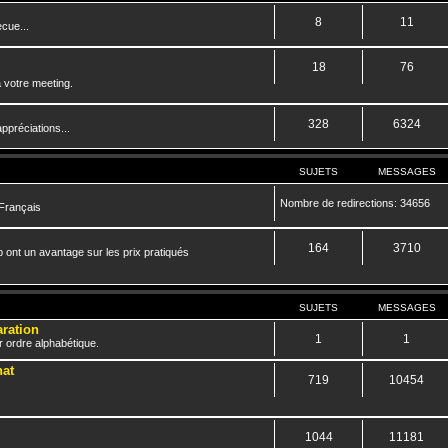
8
11
cue...
18
76
 votre meeting.
328
6324
ppréciations...
SUJETS
MESSAGES
Nombre de redirections: 34656
 Français
164
3710
 ont un avantage sur les prix pratiqués
SUJETS
MESSAGES
aration
1
1
r ordre alphabétique.
hat
719
10454
1044
11181