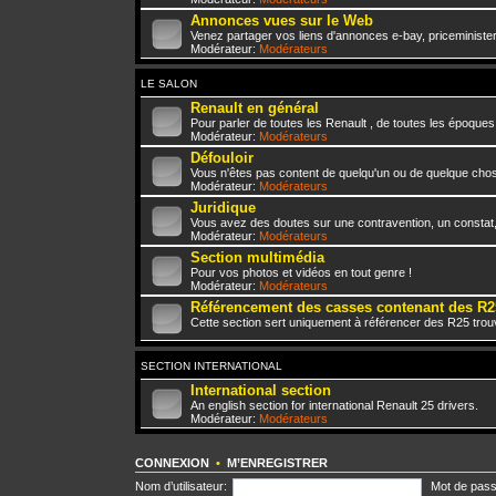
Annonces vues sur le Web
Venez partager vos liens d'annonces e-bay, priceminister,
Modérateur:
Modérateurs
LE SALON
Renault en général
Pour parler de toutes les Renault , de toutes les époques
Modérateur:
Modérateurs
Défouloir
Vous n'êtes pas content de quelqu'un ou de quelque chose 
Modérateur:
Modérateurs
Juridique
Vous avez des doutes sur une contravention, un constat
Modérateur:
Modérateurs
Section multimédia
Pour vos photos et vidéos en tout genre !
Modérateur:
Modérateurs
Référencement des casses contenant des R2
Cette section sert uniquement à référencer des R25 trou
SECTION INTERNATIONAL
International section
An english section for international Renault 25 drivers.
Modérateur:
Modérateurs
CONNEXION
•
M’ENREGISTRER
Nom d’utilisateur:
Mot de pass