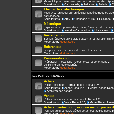
Venez ici, pour poser vos questions et trouver des répo
Sous-forums:
Carrosserie
,
Peinture
,
Sellerie
,
É
Electricité et électronique
Vous avez un souci sur un équipement électrique ou élect
est réservée...
Sous-forums:
ABS
,
Chauffage / Clim
,
Eclairage
,
Mécanique
Explications en photos d'opération d'entretien de mécani
Sous-forums:
Injection/Carburation
,
Motorisation
,
Restauration
Section réservée aux sujets suivant la restauration d'une
Modérateur:
Modérateurs
Références
Les prix et les références de toutes les pièces !
Modérateur:
Modérateurs
Personnalisation
Préparation mécanique, retouche carrosserie, sono...
Le Tuning en toute sobriété
Modérateur:
Modérateurs
LES PETITES ANNONCES
Achats
Petites annonces d'achats pour la Renault 25
Sous-forums:
Achat Renault 25
,
Achat Pièces Renau
Archives des achats
Ventes
Petites annonces de ventes pour la Renault 25
Sous-forums:
Vente Renault 25
,
Vente Pièces Renau
Achats, ventes voitures diverses ou pièces 
Pour les voitures et les pièces détachées autres que la 
Modérateur:
Modérateurs