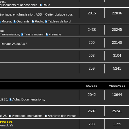
nses.
quipements et accessoires
,
Roue
2015
22836
ronique, en climatisation, ABS... Cette rubrique vous
Moteur
,
Ouvrants
,
Radio
,
Tableau de bord
2438
28245
que
Transmission
,
Trains roulant
,
Freinage
200
23148
 Renault 25 de A a Z...
503
3104
259
5241
SUJETS
MESSAGES
2042
13644
lt 25
,
Achat Documentations
,
2607
25241
lt 25
,
Vente documentations
,
Archives des ventes
diverses
293
1159
Renault 25