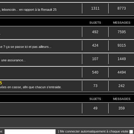
1311
8773
 leboncoin... en rapport à la Renault 25
SUJETS
MESSAGES
492
7595
.
424
9315
? ça se passe ici et pas ailleurs...
107
1449
, une assurance...
540
4494
5
73
242
vées en casse, afin que chacun s'entraide.
SUJETS
MESSAGES
49
359
e:
|
Me connecter automatiquement à chaque visite