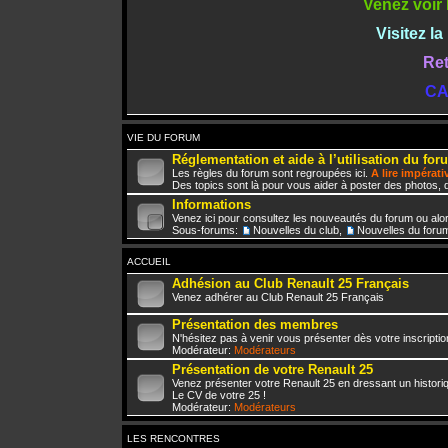
Venez voir 
Visitez l
Ret
CA
VIE DU FORUM
Réglementation et aide à l’utilisation du for
Les règles du forum sont regroupées ici.
A lire impérat
Des topics sont là pour vous aider à poster des photos, d
Informations
Venez ici pour consultez les nouveautés du forum ou alo
Sous-forums:
Nouvelles du club
,
Nouvelles du foru
ACCUEIL
Adhésion au Club Renault 25 Français
Venez adhérer au Club Renault 25 Français
Présentation des membres
N'hésitez pas à venir vous présenter dès votre inscriptio
Modérateur:
Modérateurs
Présentation de votre Renault 25
Venez présenter votre Renault 25 en dressant un histori
Le CV de votre 25 !
Modérateur:
Modérateurs
LES RENCONTRES