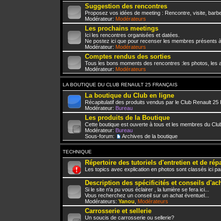
Suggestion des rencontres
Proposez vos idées de meeting : Rencontre, visite, barbe
Modérateur:
Modérateurs
Les prochains meetings
Ici les rencontres organisées et datées.
Ne postez ici que pour recenser les membres présents à
Modérateur:
Modérateurs
Comptes rendus des sorties
Tous les bons moments des rencontres :les photos, les a
Modérateur:
Modérateurs
LA BOUTIQUE DU CLUB RENAULT 25 FRANÇAIS
La boutique du Club en ligne
Récapitulatif des produits vendus par le Club Renault 25
Modérateur:
Bureau
Les produits de la Boutique
Cette boutique est ouverte à tous et les membres du Club
Modérateur:
Bureau
Sous-forum:
Archives de la boutique
TECHNIQUE
Répertoire des tutoriels d'entretien et de rép
Les topics avec explication en photos sont classés ici pa
Description des spécificités et conseils d'ac
Si le site n'a pu vous éclairer , la lumière se fera ici...
Vous recherchez un conseil sur un achat éventuel...
Modérateurs:
Yanou
,
Modérateurs
Carrosserie et sellerie
Un soucis de carrosserie ou sellerie?