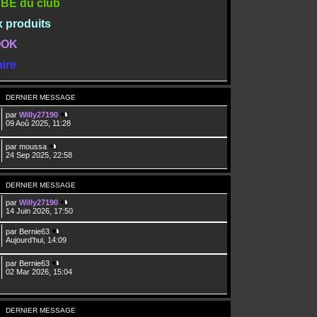
TUBE du club
x produits
BOOK
ire
DERNIER MESSAGE
par
Willy27190
09 Aoû 2025, 11:28
par
moussa
24 Sep 2025, 22:58
DERNIER MESSAGE
par
Willy27190
14 Juin 2026, 17:50
par
Bernie63
Aujourd’hui, 14:09
par
Bernie63
02 Mar 2026, 15:04
DERNIER MESSAGE