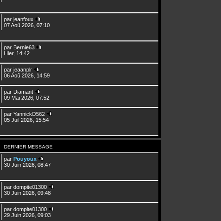
par
jeanfoux
07 Aoû 2026, 07:10
par
Bernie63
Hier, 14:42
par
jeaanplr
06 Aoû 2026, 14:59
par
Diamant
09 Mai 2026, 07:52
par
YannickD562
05 Juil 2026, 15:54
DERNIER MESSAGE
par
Pouyoux
30 Juin 2026, 08:47
par
dompite01300
30 Juin 2026, 09:48
par
dompite01300
29 Juin 2026, 09:03