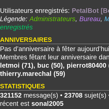
Utilisateurs enregistrés:
PetalBot [B
Légende:
Administrateurs
,
Bureau
,
M
enregistrés
ANNIVERSAIRES
Pas d’anniversaire à fêter aujourd’hu
Membres fêtant leur anniversaire dan
letmoi
(71),
buc
(50),
pierrot80400
thierry.marechal
(59)
STATISTIQUES
321152
message(s) •
23708
sujet(s)
récent est
sonal2005