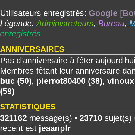
Utilisateurs enregistrés:
Google [Bo
Légende:
Administrateurs
,
Bureau
,
M
enregistrés
ANNIVERSAIRES
Pas d’anniversaire à fêter aujourd’hu
Membres fêtant leur anniversaire dan
buc
(50),
pierrot80400
(38),
vinoux
(59)
STATISTIQUES
321162
message(s) •
23710
sujet(s)
récent est
jeaanplr